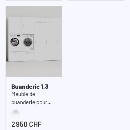
Buanderie 1.3
Meuble de
buanderie pour
machine à laver &
sèche-linge |
2 950 CHF
268x207cm (LxH)