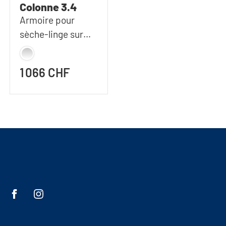
Colonne 3.4
Armoire pour
sèche-linge sur
machine à laver |
127x233 cm (LxH)
1 066 CHF