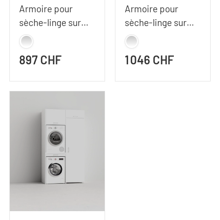
Armoire pour
Armoire pour
sèche-linge sur
sèche-linge sur
machine à laver |
machine à laver |
127x207 cm (LxH)
112x233 cm (LxH)
897 CHF
1 046 CHF