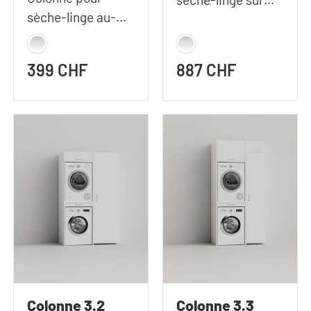
sèche-linge au-
machine à laver |
dessus de la
112x207 cm (LxH)
machine à laver |
399 CHF
887 CHF
67x185 cm (LxH)
Colonne 3.2
Colonne 3.3