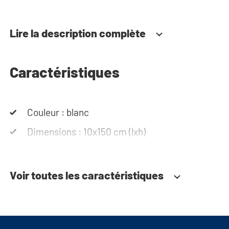
armoire murale WASHTOWER ? Utilisez le
configurateur pour composer vous-même votre
Lire la description complète
buanderie. Nous sommes également à votre
disposition par téléphone ou par
e-mail
!
Caractéristiques
Couleur : blanc
Dimensions : 10x150 cm (lxh)
Voir toutes les caractéristiques