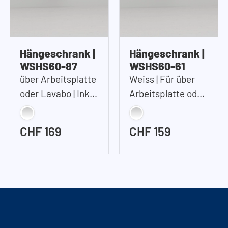
Hängeschrank |
Hängeschrank |
WSHS60-87
WSHS60-61
über Arbeitsplatte
Weiss | Für über
oder Lavabo | Inkl.
Arbeitsplatte oder
2 Tablare |
Lavabo | Inkl. 1x
60x87x37 cm
Tablar | 60x61x37
CHF 169
CHF 159
(BxHxT)
cm (BxHxT)