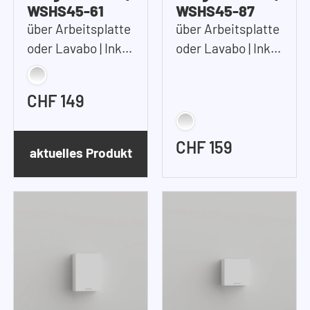
WSHS45-61
WSHS45-87
über Arbeitsplatte
über Arbeitsplatte
oder Lavabo | Inkl.
oder Lavabo | Inkl.
1x Tablar |
2 Tablare |
45x61x37 cm
45x87x37 cm
CHF 149
(BxHxT)
(BxHxT)
CHF 159
aktuelles Produkt