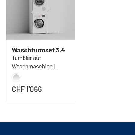
Waschturmset 3.4
Tumbler auf
Waschmaschine |
127x233 cm (BxH)
CHF 1’066