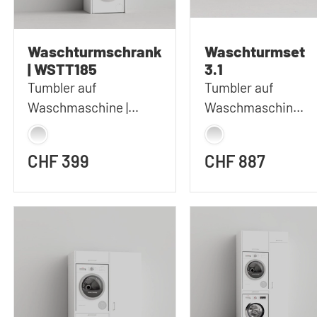
Waschturmschrank
Waschturmset
| WSTT185
3.1
Tumbler auf
Tumbler auf
Waschmaschine |
Waschmaschine |
67x185 cm (BxH)
112x207 cm (BxH)
CHF 399
CHF 887