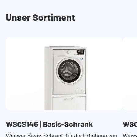
Unser Sortiment
WSCS146 | Basis-Schrank
WSC
Weisser Basis-Schrank für die Erhöhung von
Weiss