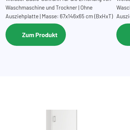
Waschmaschine und Trockner | Ohne
Wasch
Ausziehplatte | Masse: 67x146x65 cm (BxHxT)
Auszi
Zum Produkt